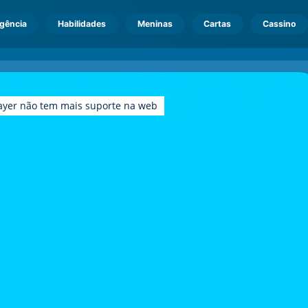
igência
Habilidades
Meninas
Cartas
Cassino
ayer não tem mais suporte na web