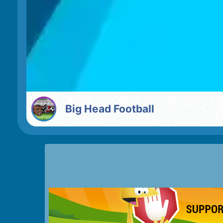
Big Head Football