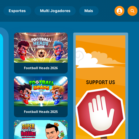
Esportes
Multi Jogadores
Mais
Football Heads 2026
Football Heads 2025