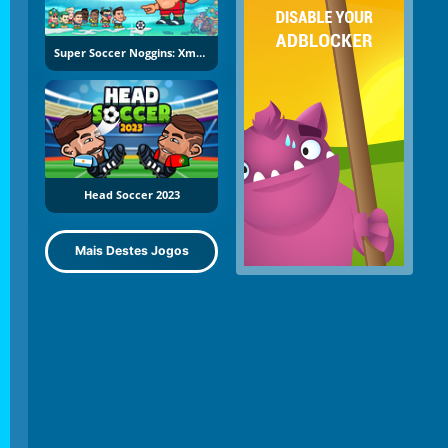
Super Soccer Noggins: Xmas Edition
Head Soccer 2023
Mais Destes Jogos