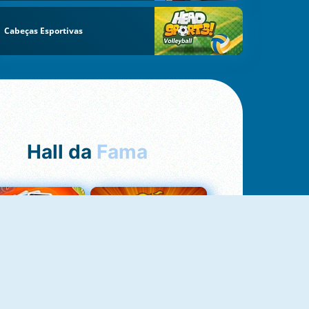
Cabeças Esportivas
Hall da
Fama
Uno Online
8 Ball Pool