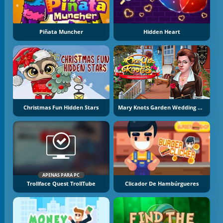
Piñata Muncher
Hidden Heart
Christmas Fun Hidden Stars
Mary Knots Garden Wedding Hidden Object
APENAS PARA PC
Trollface Quest TrollTube
Clicador De Hambúrgueres