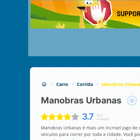
Carro
Corrida
Manobras Urbana
Manobras Urbanas
3.7
2542
Avaliação:
Manobras Urbanas é mais um incrível jogo de 
veículos para correr por toda a cidade. Você po