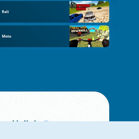
Rali
Moto
Hall da
Fama