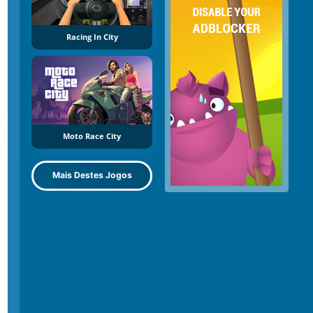
Racing In City
Moto Race City
Mais Destes Jogos