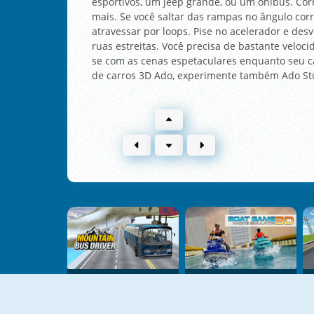
esportivos, um jeep grande, ou um ônibus. Corr
mais. Se você saltar das rampas no ângulo corr
atravessar por loops. Pise no acelerador e des
ruas estreitas. Você precisa de bastante veloci
se com as cenas espetaculares enquanto seu ca
de carros 3D Ado, experimente também Ado Stun
Mountain Bus Driver
Boat Game: Racing Simulator 3D