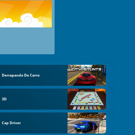
Derrapando De Carro
3D
Cap Driver