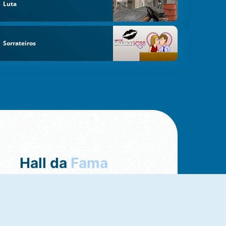
Luta
Sorrateiros
Hall da
Fama