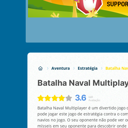
Aventura
Estratégia
Batalha Nav
Batalha Naval Multipla
3.6
648
Avaliação:
Batalha Naval Multiplayer é um divertido jogo 
pode jogar este jogo de estratégia contra o co
navios no jogo. O seu oponente não pode ver on
mísseis em seu oponente para descobrir onde 