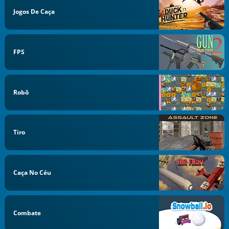
Jogos De Caça
FPS
Robô
Tiro
Caça No Céu
Combate