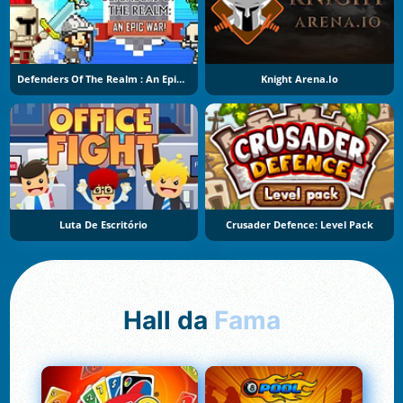
Defenders Of The Realm : An Epic War !
Knight Arena.io
Luta De Escritório
Crusader Defence: Level Pack
Hall da
Fama