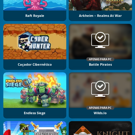
Raft Royale
Arkheim – Realms At War
APENAS PARA PC
Caçador Cibernético
Battle Pirates
APENAS PARA PC
Endless Siege
Wilds.io