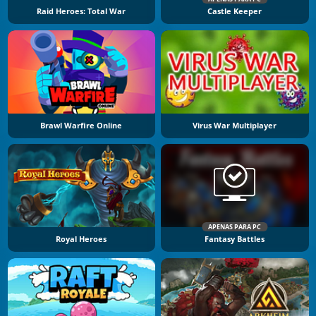
Raid Heroes: Total War
Castle Keeper
Brawl Warfire Online
Virus War Multiplayer
APENAS PARA PC
Royal Heroes
Fantasy Battles