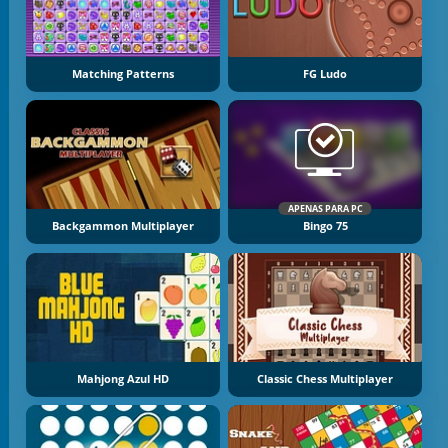
Matching Patterns
FG Ludo
APENAS PARA PC
Backgammon Multiplayer
Bingo 75
Mahjong Azul HD
Classic Chess Multiplayer