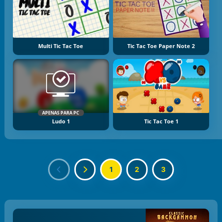
Multi Tic Tac Toe
Tic Tac Toe Paper Note 2
APENAS PARA PC
Ludo 1
Tic Tac Toe 1
1
2
3