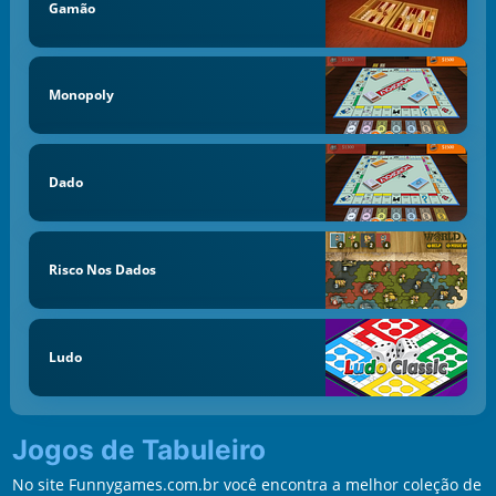
Gamão
Monopoly
Dado
Risco Nos Dados
Ludo
Jogos de Tabuleiro
No site Funnygames.com.br você encontra a melhor coleção de