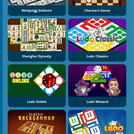
Mahjongg Solitaire
Checkers Game
Shanghai Dynasty
Ludo Clássico
Ludo Online
Ludo Wizzard