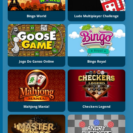
Bingo World
Ludo Multiplayer Challenge
Jogo Do Ganso Online
Bingo Royal
Mahjong Mania!
Checkers Legend