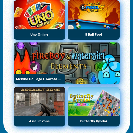
Uno Online
8 Ball Pool
Menino De Fogo E Garota De Água 5: Elementos
Assault Zone
Butterfly Kyodai