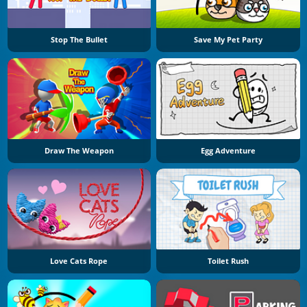
Stop The Bullet
Save My Pet Party
Draw The Weapon
Egg Adventure
Love Cats Rope
Toilet Rush