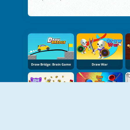
Draw Bridge: Brain Game
Draw War
Save My Pet Party
Draw The Weapon