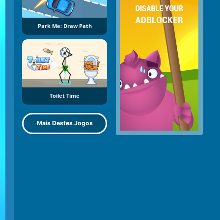
Park Me: Draw Path
Toilet Time
Mais Destes Jogos