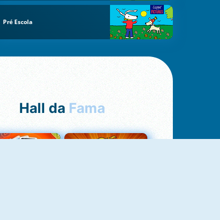
Pré Escola
Hall da
Fama
Uno Online
8 Ball Pool