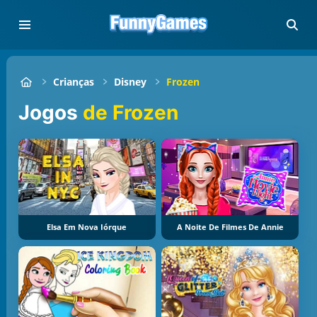
Crianças
Disney
Frozen
Jogos
de Frozen
Elsa Em Nova Iórque
A Noite De Filmes De Annie