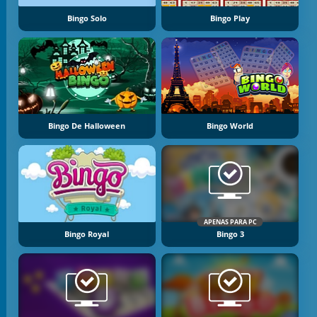
Bingo Solo
Bingo Play
Bingo De Halloween
Bingo World
APENAS PARA PC
Bingo Royal
Bingo 3