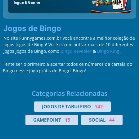
Jogue E Ganhe
Jogos de Bingo
No site Funnygames.com.br você encontra a melhor coleção de
jogos Jogos de Bingo! Você irá encontrar mais de 10 diferentes
jogos Jogos de Bingo, como
Bingo Revealer
&
Bingo King
.
Tente ser o primeiro a acertar todos os números da cartela do
Bingo nesse jogo grátis de Bingo! Bingo!
Categorias Relacionadas
JOGOS DE TABULEIRO
142
GAMEPOINT
15
SOCIAL
44