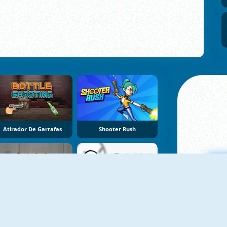
Atirador De Garrafas
Shooter Rush
uerra Do Homem-Palito
Batalha De Armas