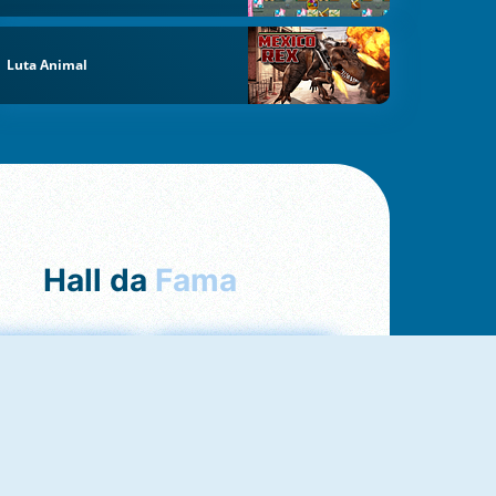
Luta Animal
Hall da
Fama
Uno Online
8 Ball Pool