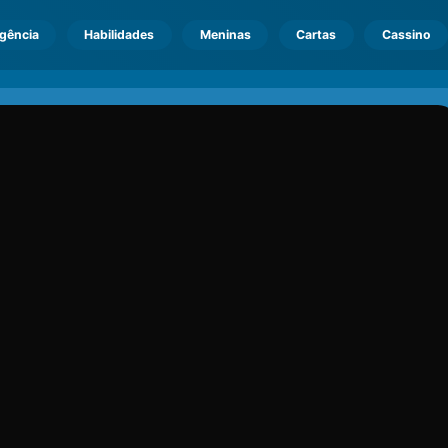
igência
Habilidades
Meninas
Cartas
Cassino