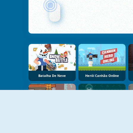
Batalha De Neve
Herói Canhão Online
Vôo Fatal
Mestres Das Armas
G