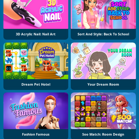
3D Acrylic Nail: Nail Art
Sort And Style: Back To School
Dream Pet Hotel
Your Dream Room
Fashion Famous
Soo Match: Room Design