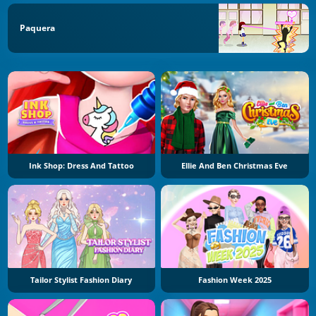
Paquera
Ink Shop: Dress And Tattoo
Ellie And Ben Christmas Eve
Tailor Stylist Fashion Diary
Fashion Week 2025