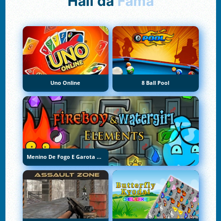
Hall da
Fama
Uno Online
8 Ball Pool
Menino De Fogo E Garota De Água 5: Elementos