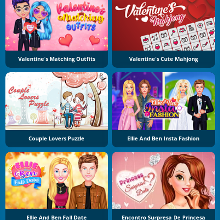
Valentine's Matching Outfits
Valentine's Cute Mahjong
Couple Lovers Puzzle
Ellie And Ben Insta Fashion
Ellie And Ben Fall Date
Encontro Surpresa De Princesa