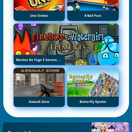
Uno Online
8 Ball Pool
Menino De Fogo E Garota De Água 5: Elementos
Assault Zone
Butterfly Kyodai