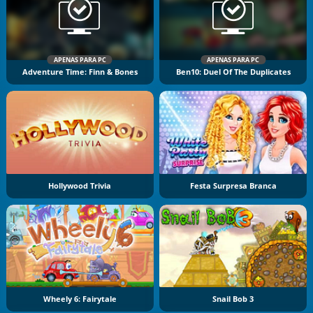
APENAS PARA PC
APENAS PARA PC
Adventure Time: Finn & Bones
Ben10: Duel Of The Duplicates
Hollywood Trivia
Festa Surpresa Branca
Wheely 6: Fairytale
Snail Bob 3