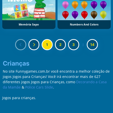
Memória Sapo
Numbers And Colors
1
2
3
|
14
Crianças
No site Funnygames.com.br você encontra a melhor coleção de
jogos Jogos para Crianças! Você irá encontrar mais de 627
diferentes jogos Jogos para Crianças, como
Decorando a Casa
da Mamãe
&
Police Cars Slide
.
Jogos para crianças.