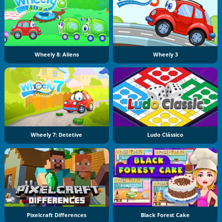
Wheely 8: Aliens
Wheely 3
Wheely 7: Detetive
Ludo Clássico
Pixelcraft Differences
Black Forest Cake