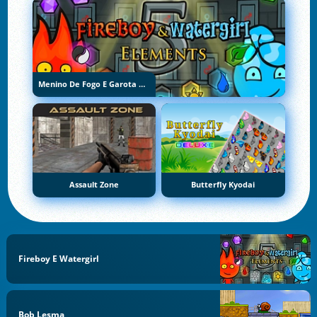
Menino De Fogo E Garota De Água 5: Elementos
Assault Zone
Butterfly Kyodai
Fireboy E Watergirl
Bob Lesma