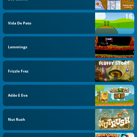
Vida De Pato
Lemmings
Frizzle Fraz
Adão E Eva
Nut Rush