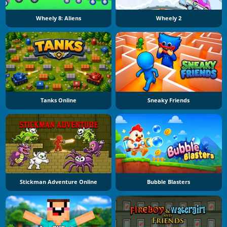
Wheely 8: Aliens
Wheely 2
Tanks Online
Sneaky Friends
Stickman Adventure Online
Bubble Blasters