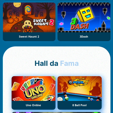
Sweet Haunt 2
3Dash
Hall da
Fama
Uno Online
8 Ball Pool