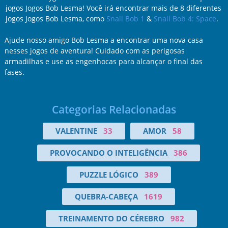
jogos Jogos Bob Lesma! Você irá encontrar mais de 8 diferentes
jogos Jogos Bob Lesma, como
Snail Bob 1
&
Snail Bob 4: Space
.
Ajude nosso amigo Bob Lesma a encontrar uma nova casa
nesses jogos de aventura! Cuidado com as perigosas
armadilhas e use as engenhocas para alcançar o final das
fases.
Categorias Relacionadas
VALENTINE
33
AMOR
58
PROVOCANDO O INTELIGÊNCIA
386
PUZZLE LÓGICO
389
QUEBRA-CABEÇA
1619
TREINAMENTO DO CÉREBRO
982