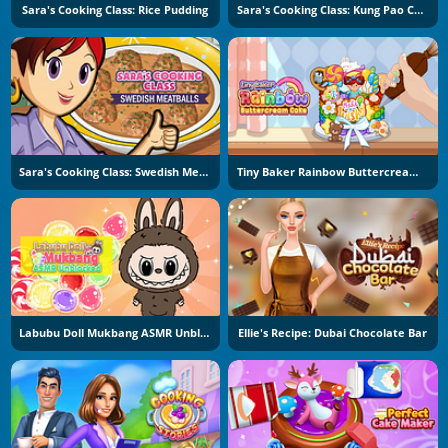
Sara's Cooking Class: Rice Pudding
Sara's Cooking Class: Kung Pao Chicken
Sara's Cooking Class: Swedish Meatballs
Tiny Baker Rainbow Buttercream Cake
Labubu Doll Mukbang ASMR Unblocked
Ellie's Recipe: Dubai Chocolate Bar