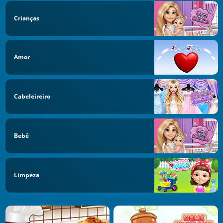
Crianças
Amor
Cabeleireiro
Bebê
Limpeza