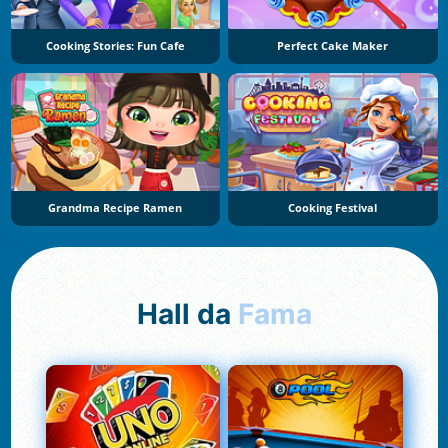
Cooking Stories: Fun Cafe
Perfect Cake Maker
Grandma Recipe Ramen
Cooking Festival
Hall da
Fama