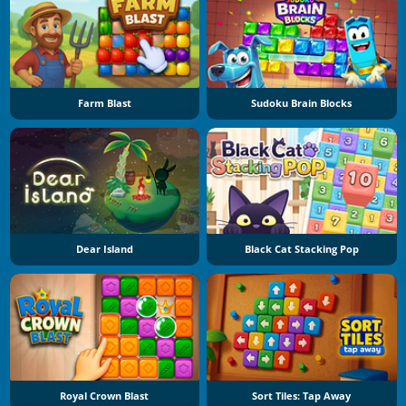
Farm Blast
Sudoku Brain Blocks
Dear Island
Black Cat Stacking Pop
Royal Crown Blast
Sort Tiles: Tap Away