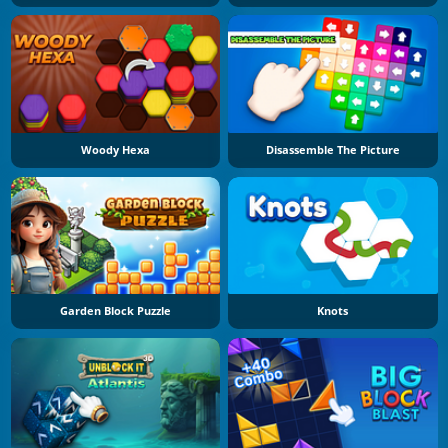
Woody Hexa
Disassemble The Picture
Garden Block Puzzle
Knots