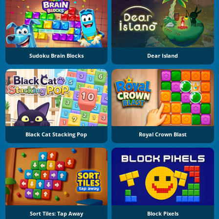
Sudoku Brain Blocks
Dear Island
Black Cat Stacking Pop
Royal Crown Blast
Sort Tiles: Tap Away
Block Pixels