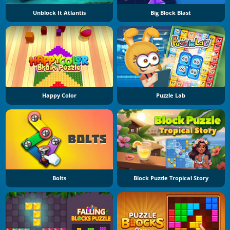
Unblock It Atlantis
Big Block Blast
Happy Color
Puzzle Lab
Bolts
Block Puzzle Tropical Story