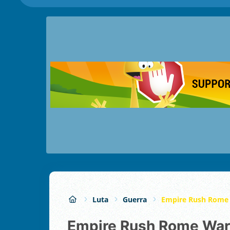
Luta
Guerra
Empire Rush Rome
Empire Rush Rome Wa