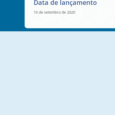
Data de lançamento
10 de setembro de 2020
Guerra De Insetos 2
Pirates: Path Of The Buccaneer
Dangerous Adventure 2
Raid Heroes: Total War