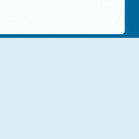
Iron Order 1919
Hero Tower Wars
Castle Keeper
Brawl Warfire Online