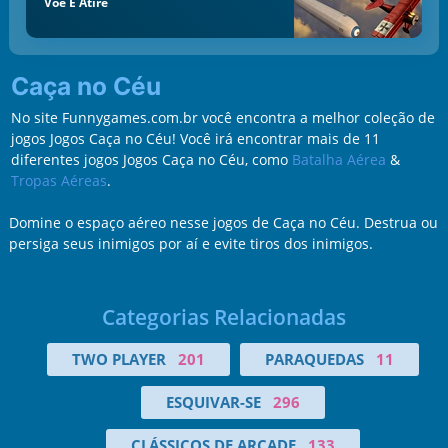
Voe E Atire
Caça no Céu
No site Funnygames.com.br você encontra a melhor coleção de
jogos Jogos Caça no Céu! Você irá encontrar mais de 11
diferentes jogos Jogos Caça no Céu, como
Batalha Aérea
&
Tropas Aéreas
.
Domine o espaço aéreo nesse jogos de Caça no Céu. Destrua ou
persiga seus inimigos por aí e evite tiros dos inimigos.
Categorias Relacionadas
TWO PLAYER
201
PARAQUEDAS
11
ESQUIVAR-SE
296
CLÁSSICOS DE ARCADE
133