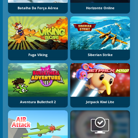
Batalha Da Força Aérea
Horizonte Online
Fuga Viking
Siberian Strike
Aventura Bullethell 2
Jetpack Kiwi Lite