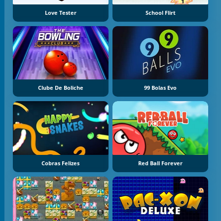
Love Tester
School Flirt
Clube De Boliche
99 Bolas Evo
Cobras Felizes
Red Ball Forever