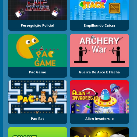
Perseguição Policial
Empilhando Caixas
Pac Game
Guerra De Arco E Flecha
Pac-Rat
Alien Invaders.io