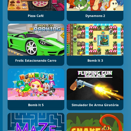
Pizza Café
Dynamons 2
Frolic Estacionando Carro
Bomb It 3
Bomb It 5
Simulador De Arma Giratória