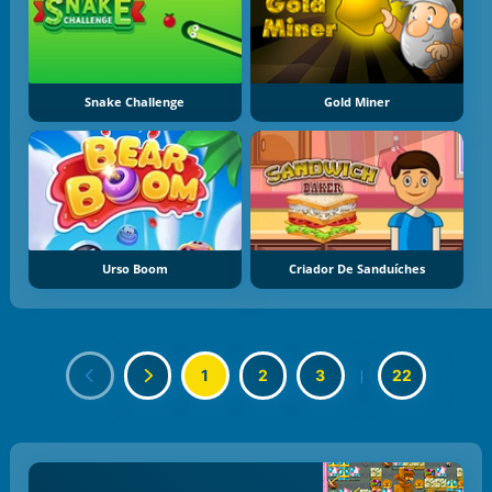
Snake Challenge
Gold Miner
Urso Boom
Criador De Sanduíches
1
2
3
|
22