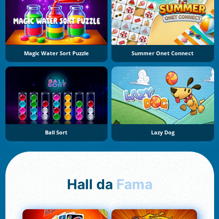
Magic Water Sort Puzzle
Summer Onet Connect
Ball Sort
Lazy Dog
Hall da
Fama