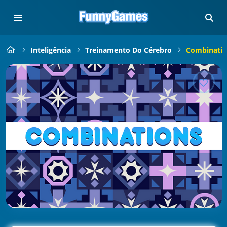
Inteligência
Treinamento Do Cérebro
Combinatio