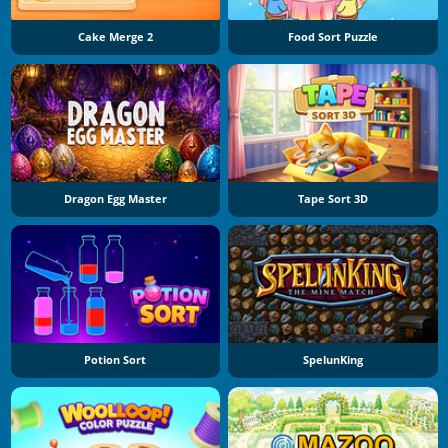
Cake Merge 2
Food Sort Puzzle
Dragon Egg Master
Tape Sort 3D
Potion Sort
SpelunKing