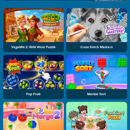
VegaMix 2: Wild West Puzzle
Cross Stitch Masters
Pop Fruit
Marble Sort