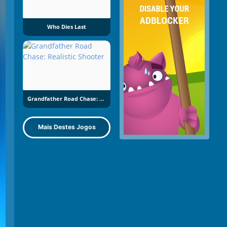
Who Dies Last
Grandfather Road Chase: Realistic Shooter
Mais Destes Jogos