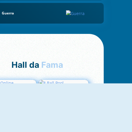
Guerra
Hall da
Fama
Uno Online
8 Ball Pool