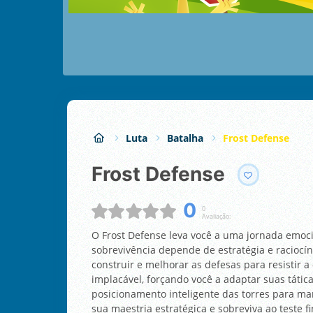
Luta
Batalha
Frost Defense
Frost Defense
0
0
Avaliação:
O Frost Defense leva você a uma jornada emoc
sobrevivência depende de estratégia e raciocín
construir e melhorar as defesas para resistir a
implacável, forçando você a adaptar suas táti
posicionamento inteligente das torres para ma
sua maestria estratégica e sobreviva ao teste f