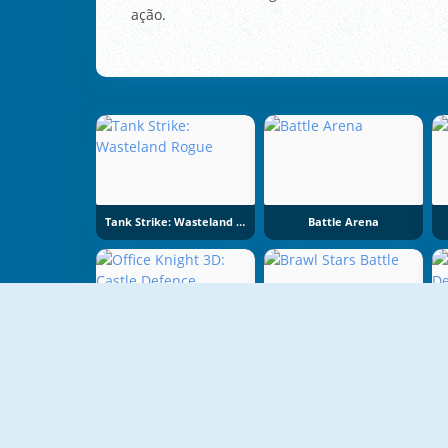
ação.
Tank Strike: Wasteland Rogue
Battle Arena
Office Knight 3D: Castle Defence
Brawl Stars Battle
G