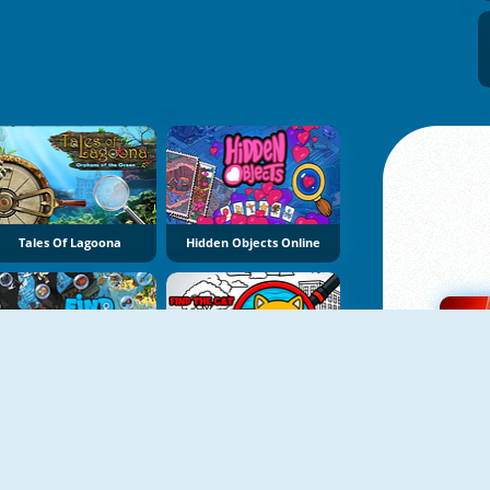
Tales Of Lagoona
Hidden Objects Online
Find Objects: Hidden Items
Find The Cat: Cat Search