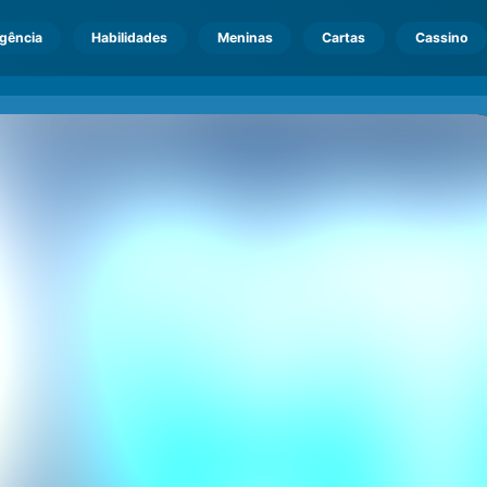
igência
Habilidades
Meninas
Cartas
Cassino