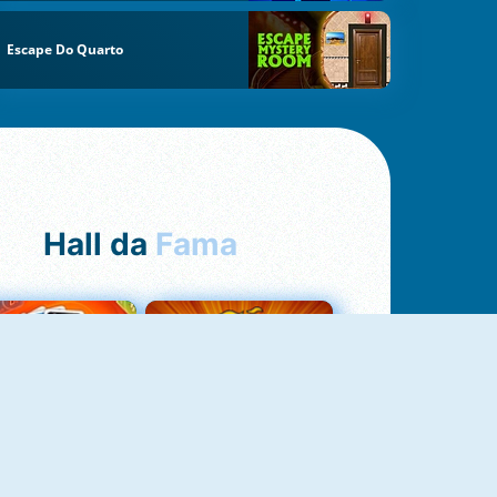
Escape Do Quarto
Hall da
Fama
Uno Online
8 Ball Pool