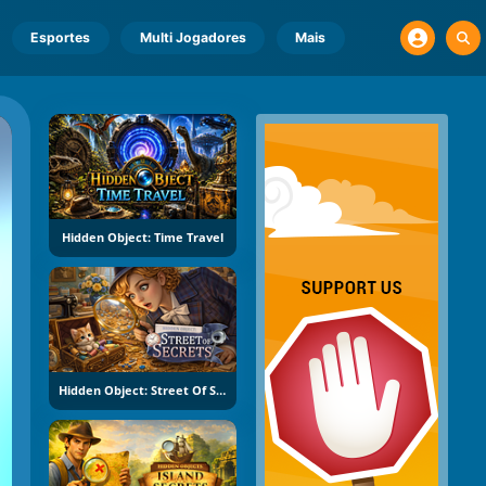
Esportes
Multi Jogadores
Mais
Hidden Object: Time Travel
Hidden Object: Street Of Secrets