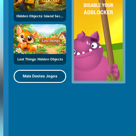
Hidden Objects: Island Secrets
Lost Things: Hidden Objects
Mais Destes Jogos