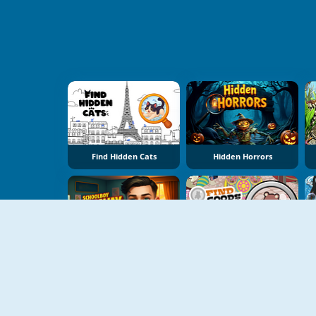
Find Hidden Cats
Hidden Horrors
Schoolboy Runaway: Room Escape
Find Goods