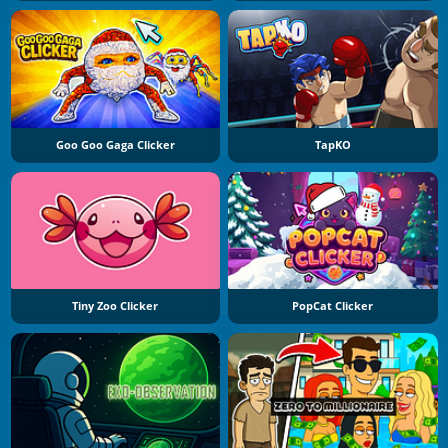
Goo Goo Gaga Clicker
TapKO
Tiny Zoo Clicker
PopCat Clicker