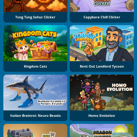
Tung Tung Sahur Clicker
Capybara Chill Clicker
Kingdom Cats
Rent Out Landlord Tycoon
Italian Brainrot: Neuro Beasts
Homo Evolution