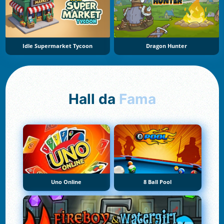
Idle Supermarket Tycoon
Dragon Hunter
Hall da
Fama
Uno Online
8 Ball Pool