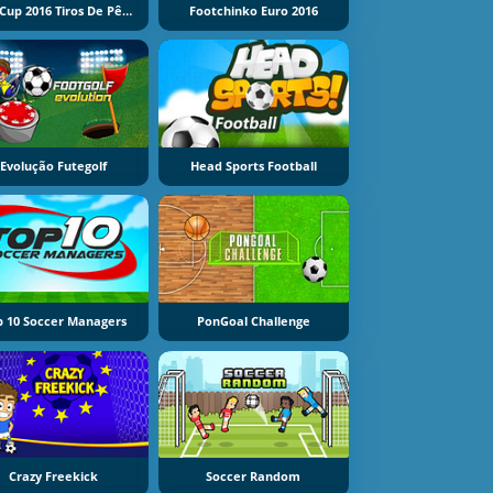
Euro Cup 2016 Tiros De Pênalti
Footchinko Euro 2016
Evolução Futegolf
Head Sports Football
p 10 Soccer Managers
PonGoal Challenge
Crazy Freekick
Soccer Random