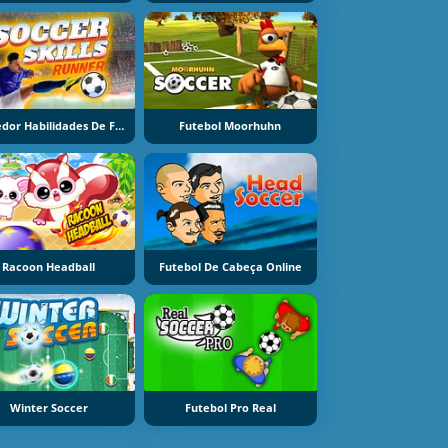
Corredor Habilidades De Futebol
Futebol Moorhuhn
Racoon Headball
Futebol De Cabeça Online
Winter Soccer
Futebol Pro Real