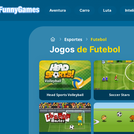
Aventura
Carro
Luta
Intel
Esportes
Futebol
Jogos
de Futebol
Head Sports Volleyball
Soccer Stars