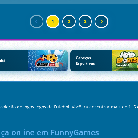
1
2
3
Cabeças
lti
Esportivas
oleção de jogos Jogos de Futebol! Você irá encontrar mais de 115 
raça online em FunnyGames