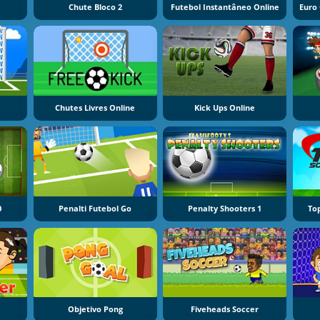
Chute Bloco 2
Futebol Instantâneo Online
Chutes Livres Online
Kick Ups Online
0
Penalti Futebol Go
Penalty Shooters 1
To
Objetivo Pong
Fiveheads Soccer