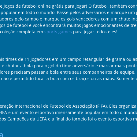
jogos de futebol online grátis para jogar! O futebol, também con
popular em todo o mundo. Passe pelos adversários e marque um jog
adores pelo campo e marque os gols vencedores com um chute incrí
ogos de futebol e você encontrará muitos jogos emocionantes de tre
a coleção completa em
sports games
para jogar todos eles!
dois times de 11 jogadores em um campo retangular de grama ou 
é chutar a bola para o gol do time adversário e marcar mais ponto
dores precisam passar a bola entre seus companheiros de equipe. 
, não é permitido tocar a bola com os braços ou as mãos. Somente 
deração Internacional de Futebol de Associação (FIFA). Eles org
IFA é um evento esportivo imensamente popular em todo o mundo 
 dos Campeões da UEFA e a final do torneio foi o evento esportivo 
a