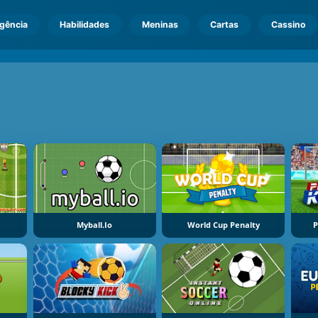
igência
Habilidades
Meninas
Cartas
Cassino
Myball.io
World Cup Penalty
P