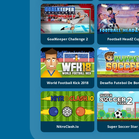
GoalKeeper Challenge 2
Football HeadZ Cu
World Football Kick 2018
Desafio Futebol De Bo
NitroClash.io
Super Soccer Star 