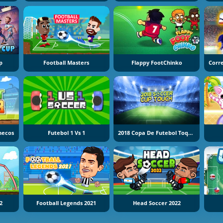
p
Football Masters
Flappy FootChinko
necos
Futebol 1 Vs 1
2018 Copa De Futebol Toques
2
Football Legends 2021
Head Soccer 2022