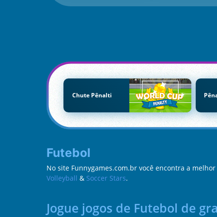
Chute Pênalti
Pêna
Futebol
No site Funnygames.com.br você encontra a melhor c
Volleyball
&
Soccer Stars
.
Jogue jogos de Futebol de g