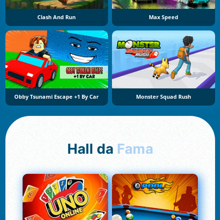
Clash And Run
Max Speed
Obby Tsunami Escape +1 By Car
Monster Squad Rush
Hall da
Fama