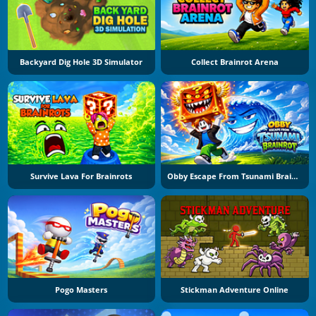
Backyard Dig Hole 3D Simulator
Collect Brainrot Arena
Survive Lava For Brainrots
Obby Escape From Tsunami Brainrot
Pogo Masters
Stickman Adventure Online