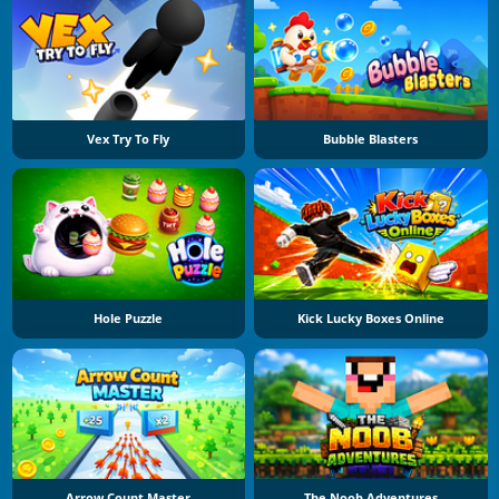
Vex Try To Fly
Bubble Blasters
Hole Puzzle
Kick Lucky Boxes Online
Arrow Count Master
The Noob Adventures