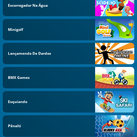
Escorregador Na Água
Minigolf
Lançamendo De Dardos
BMX Games
Esquiando
Pênalti