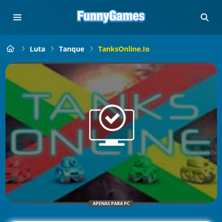
Luta
Tanque
TanksOnline.io
APENAS PARA PC