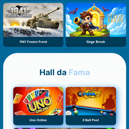
1941 Frozen Front
Siege Break
Hall da
Fama
Uno Online
8 Ball Pool