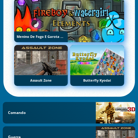
Menino De Fogo E Garota De Água 5: Elementos
Assault Zone
Butterfly Kyodai
Comando
Guerra