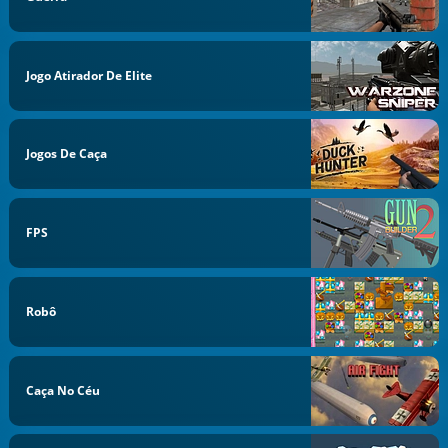
Jogo Atirador De Elite
Jogos De Caça
FPS
Robô
Caça No Céu