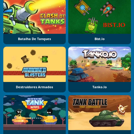
Batalha De Tanques
Bist.io
Destruidores Armados
Tanko.io