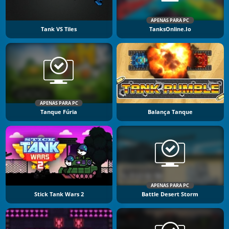
APENAS PARA PC
Tank VS Tiles
TanksOnline.io
APENAS PARA PC
Tanque Fúria
Balança Tanque
APENAS PARA PC
Stick Tank Wars 2
Battle Desert Storm