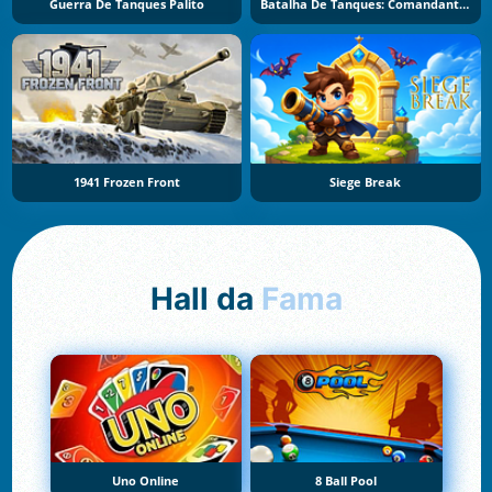
Guerra De Tanques Palito
Batalha De Tanques: Comandante De Guerra
1941 Frozen Front
Siege Break
Hall da
Fama
Uno Online
8 Ball Pool