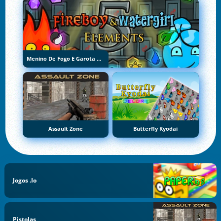
Menino De Fogo E Garota De Água 5: Elementos
Assault Zone
Butterfly Kyodai
Jogos .io
Pistolas