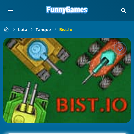
Luta
Tanque
Bist.io