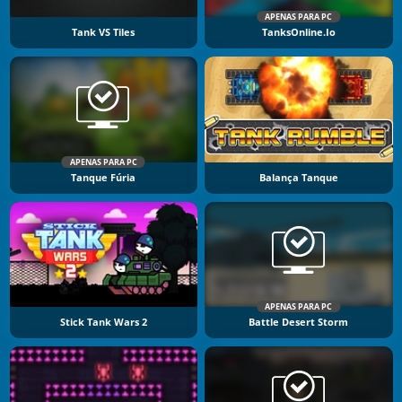
APENAS PARA PC
Tank VS Tiles
TanksOnline.io
APENAS PARA PC
Tanque Fúria
Balança Tanque
APENAS PARA PC
Stick Tank Wars 2
Battle Desert Storm