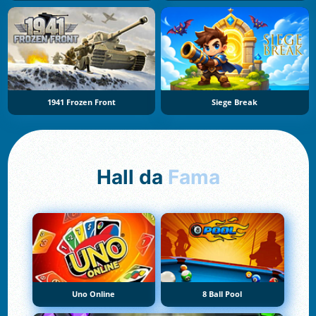
1941 Frozen Front
Siege Break
Hall da
Fama
Uno Online
8 Ball Pool