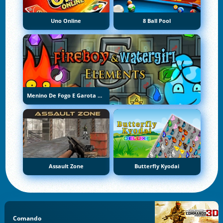
Uno Online
8 Ball Pool
Menino De Fogo E Garota De Água 5: Elementos
Assault Zone
Butterfly Kyodai
Comando