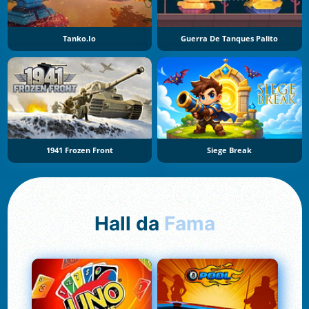
Tanko.io
Guerra De Tanques Palito
1941 Frozen Front
Siege Break
Hall da
Fama