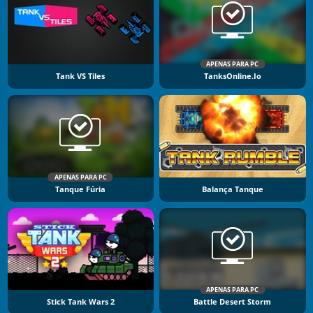
APENAS PARA PC
Tank VS Tiles
TanksOnline.io
APENAS PARA PC
Tanque Fúria
Balança Tanque
APENAS PARA PC
Stick Tank Wars 2
Battle Desert Storm