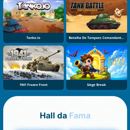
Tanko.io
Batalha De Tanques: Comandante De Guerra
1941 Frozen Front
Siege Break
Hall da
Fama