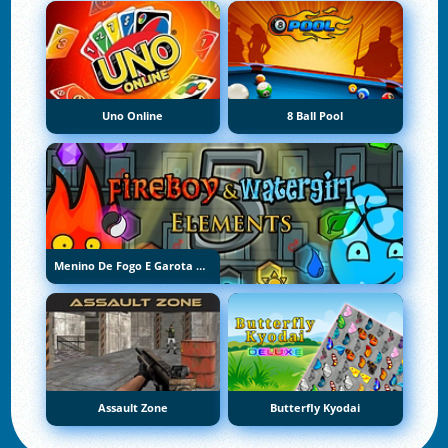
Uno Online
8 Ball Pool
Menino De Fogo E Garota De Água 5: Elementos
Assault Zone
Butterfly Kyodai