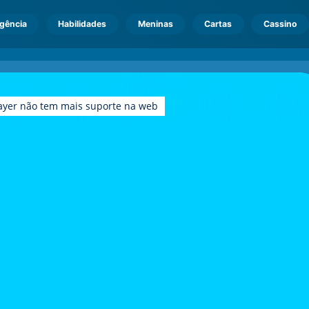
igência
Habilidades
Meninas
Cartas
Cassino
ayer não tem mais suporte na web