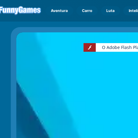
Aventura
Carro
Luta
Intel
O Adobe Flash Pl