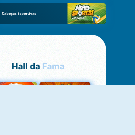
Cabeças Esportivas
Hall da
Fama
Uno Online
8 Ball Pool