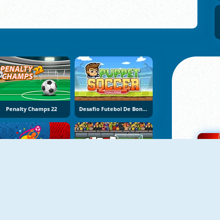
Penalty Champs 22
Desafio Futebol De Bonecos
Euro Cup 2016 Tiros De Pênalti
Mestre Do Futebol