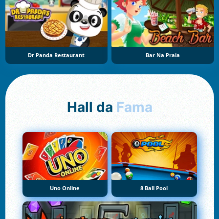
Dr Panda Restaurant
Bar Na Praia
Hall da
Fama
Uno Online
8 Ball Pool