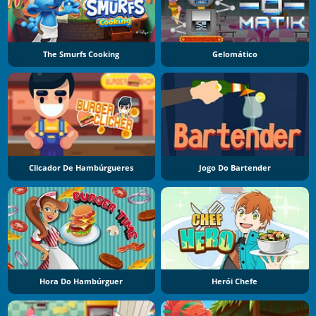
The Smurfs Cooking
Gelomático
Clicador De Hambúrgueres
Jogo Do Bartender
Hora Do Hambúrguer
Herói Chefe