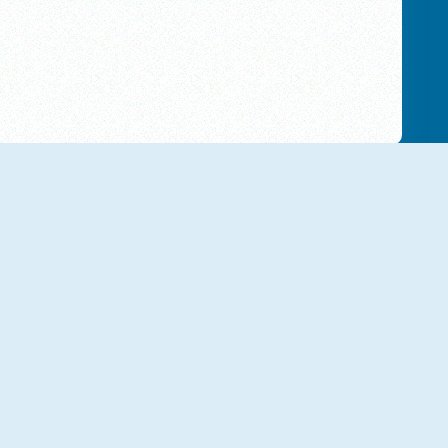
Mad Burger 1
Kitchen Bazar
Mad Burger 2
Open Restaurant