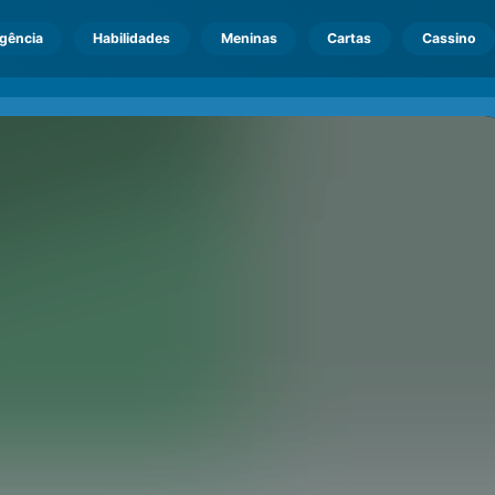
igência
Habilidades
Meninas
Cartas
Cassino