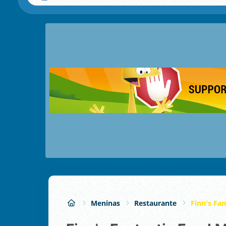
Meninas
Restaurante
Finn's Fa