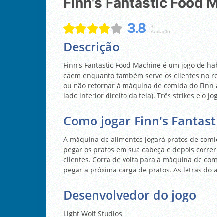
Finn's Fantastic Food 
3.8
32
Avaliação:
Descrição
Finn's Fantastic Food Machine é um jogo de ha
caem enquanto também serve os clientes no res
ou não retornar à máquina de comida do Finn 
lado inferior direito da tela). Três strikes e o jo
Como jogar Finn's Fantas
A máquina de alimentos jogará pratos de comid
pegar os pratos em sua cabeça e depois correr 
clientes. Corra de volta para a máquina de co
pegar a próxima carga de pratos. As letras do 
Desenvolvedor do jogo
Light Wolf Studios