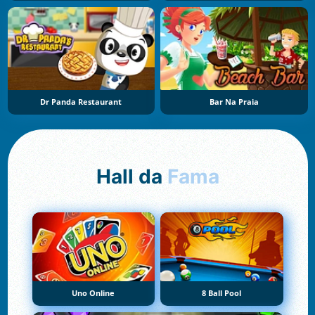
Dr Panda Restaurant
Bar Na Praia
Hall da
Fama
Uno Online
8 Ball Pool