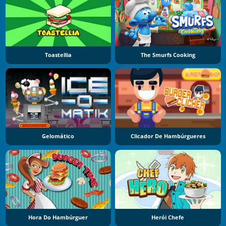
Toastellia
The Smurfs Cooking
Gelomático
Clicador De Hambúrgueres
Hora Do Hambúrguer
Herói Chefe