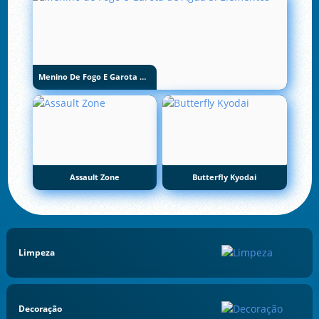
Menino De Fogo E Garota De Água 5: Elementos
Assault Zone
Butterfly Kyodai
Limpeza
Decoração