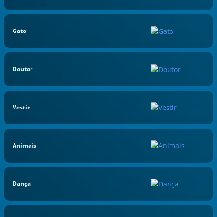
Gato
Doutor
Vestir
Animais
Dança