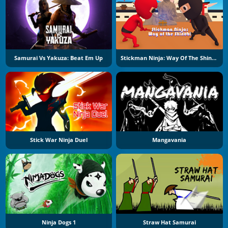
Samurai Vs Yakuza: Beat Em Up
Stickman Ninja: Way Of The Shinobi
Stick War Ninja Duel
Mangavania
Ninja Dogs 1
Straw Hat Samurai