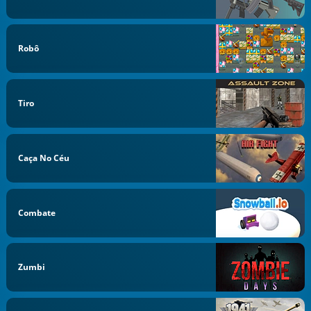
Robô
Tiro
Caça No Céu
Combate
Zumbi