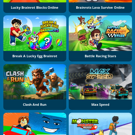
Lucky Brainrot Blocks Online
Brainrots Lava Survive Online
Break A Lucky Egg Brainrot
Battle Racing Stars
Clash And Run
Max Speed