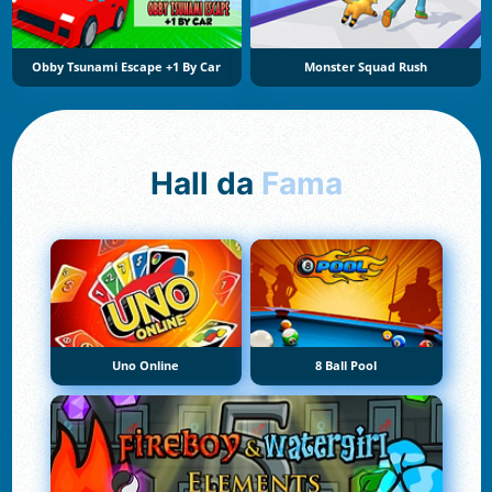
Obby Tsunami Escape +1 By Car
Monster Squad Rush
Hall da
Fama
Uno Online
8 Ball Pool