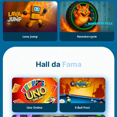
Lava Jump
Hamstercycle
Hall da
Fama
Uno Online
8 Ball Pool