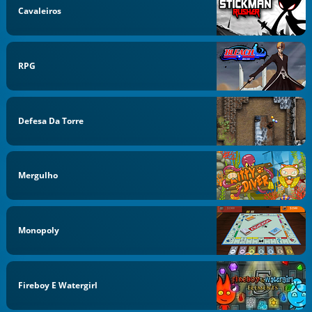
Cavaleiros
RPG
Defesa Da Torre
Mergulho
Monopoly
Fireboy E Watergirl