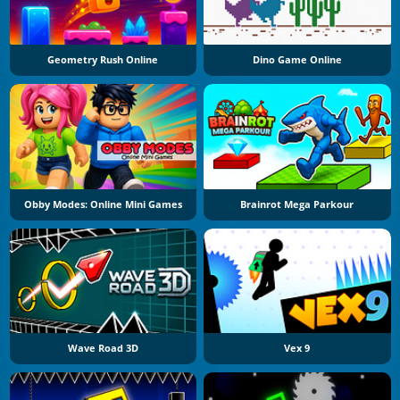
Geometry Rush Online
Dino Game Online
Obby Modes: Online Mini Games
Brainrot Mega Parkour
Wave Road 3D
Vex 9