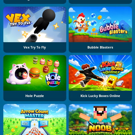
Vex Try To Fly
Bubble Blasters
Hole Puzzle
Kick Lucky Boxes Online