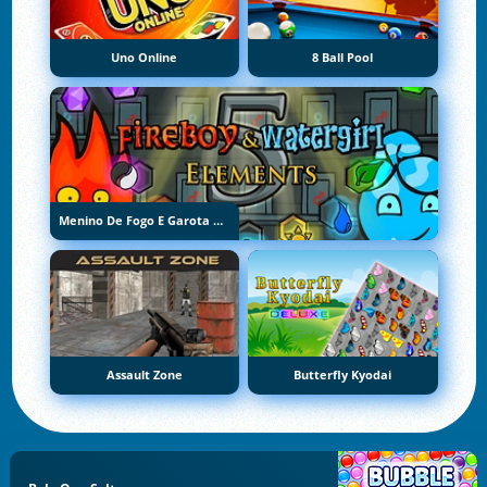
Uno Online
8 Ball Pool
Menino De Fogo E Garota De Água 5: Elementos
Assault Zone
Butterfly Kyodai