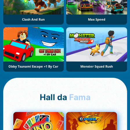
Clash And Run
Max Speed
Obby Tsunami Escape +1 By Car
Monster Squad Rush
Hall da
Fama