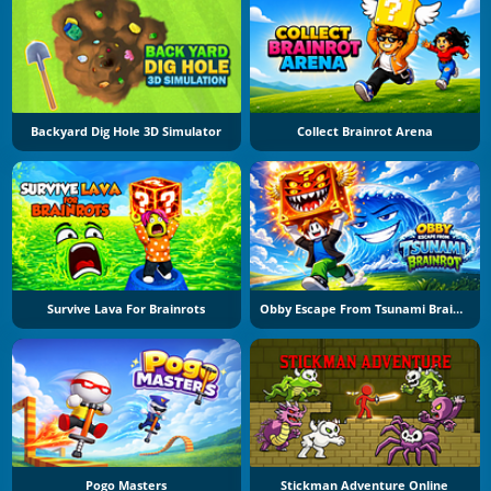
Backyard Dig Hole 3D Simulator
Collect Brainrot Arena
Survive Lava For Brainrots
Obby Escape From Tsunami Brainrot
Pogo Masters
Stickman Adventure Online