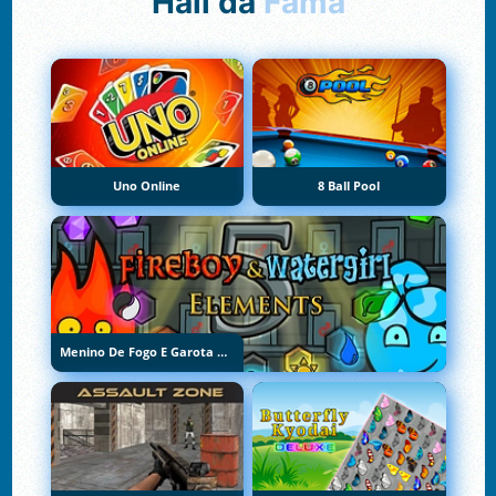
Hall da
Fama
Uno Online
8 Ball Pool
Menino De Fogo E Garota De Água 5: Elementos