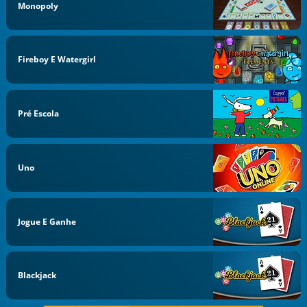
Monopoly
Fireboy E Watergirl
Pré Escola
Uno
Jogue E Ganhe
Blackjack