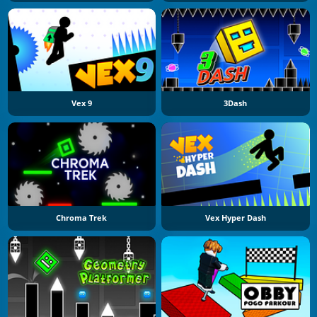
Vex 9
3Dash
Chroma Trek
Vex Hyper Dash