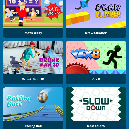
Math Obby
Draw Climber
Drunk Man 3D
Vex 8
Rolling Ball
Desacelera