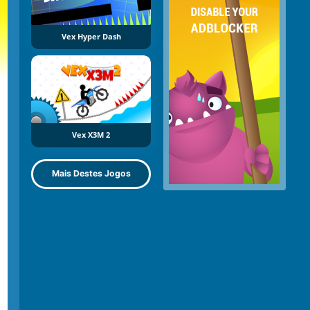
Vex Hyper Dash
Vex X3M 2
Mais Destes Jogos