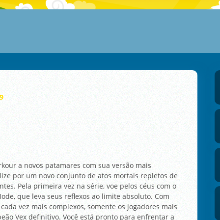
9
arkour a novos patamares com sua versão mais
slize por um novo conjunto de atos mortais repletos de
tes. Pela primeira vez na série, voe pelos céus com o
ode, que leva seus reflexos ao limite absoluto. Com
is cada vez mais complexos, somente os jogadores mais
eão Vex definitivo. Você está pronto para enfrentar a