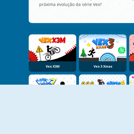
próxima evolução da série Vex?
Vex X3M
Vex 3 Xmas
Vex 7
Vex 6