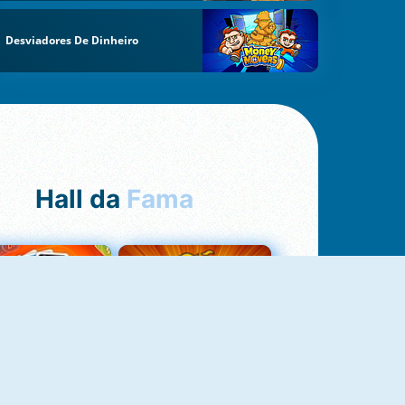
Desviadores De Dinheiro
Hall da
Fama
Uno Online
8 Ball Pool