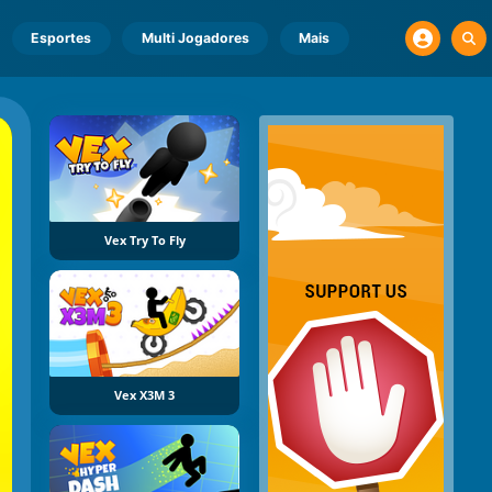
Esportes
Multi Jogadores
Mais
Vex Try To Fly
Vex X3M 3