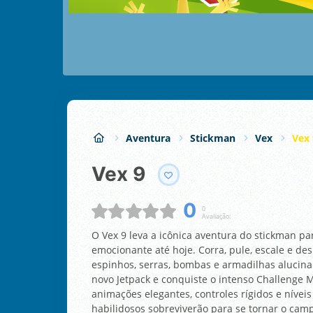
Aventura
Stickman
Vex
Vex 
Vex 9
0
0
Avaliação:
O Vex 9 leva a icônica aventura do stickman p
emocionante até hoje. Corra, pule, escale e de
espinhos, serras, bombas e armadilhas alucinan
novo Jetpack e conquiste o intenso Challenge M
animações elegantes, controles rígidos e níve
habilidosos sobreviverão para se tornar o camp