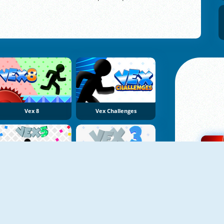
Vex 8
Vex Challenges
Vex 5
Vex 3