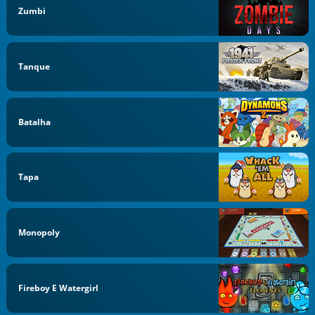
Zumbi
Tanque
Batalha
Tapa
Monopoly
Fireboy E Watergirl