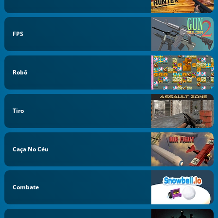
FPS
Robô
Tiro
Caça No Céu
Combate