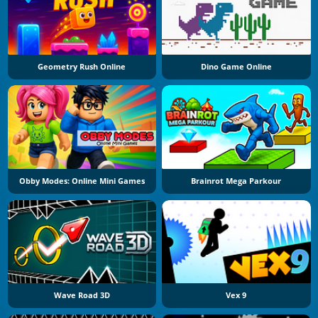
Geometry Rush Online
Dino Game Online
Obby Modes: Online Mini Games
Brainrot Mega Parkour
Wave Road 3D
Vex 9