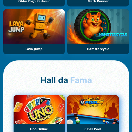
Obby Pogo Parkour
Math Runner
Lava Jump
Hamstercycle
Hall da
Fama
Uno Online
8 Ball Pool