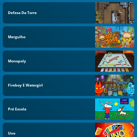
Defesa Da Torre
Mergulho
Monopoly
Fireboy E Watergirl
Pré Escola
Uno