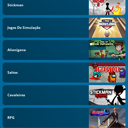
Stickman
Jogos De Simulação
Alienígena
Saltos
Cavaleiros
RPG