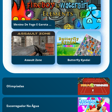
Menino De Fogo E Garota De Água 5: Elementos
Assault Zone
Butterfly Kyodai
Olimpíadas
Escorregador Na Água