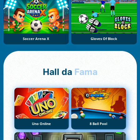
Soccer Arena X
Gloves Of Block
Hall da
Fama
Uno Online
8 Ball Pool