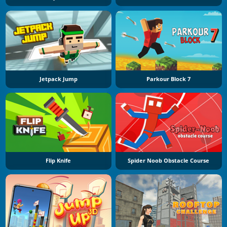
Jetpack Jump
Parkour Block 7
Flip Knife
Spider Noob Obstacle Course