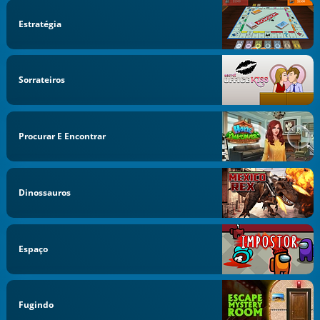
Estratégia
Sorrateiros
Procurar E Encontrar
Dinossauros
Espaço
Fugindo