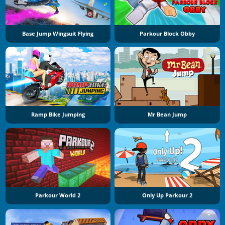
Base Jump Wingsuit Flying
Parkour Block Obby
Ramp Bike Jumping
Mr Bean Jump
Parkour World 2
Only Up Parkour 2